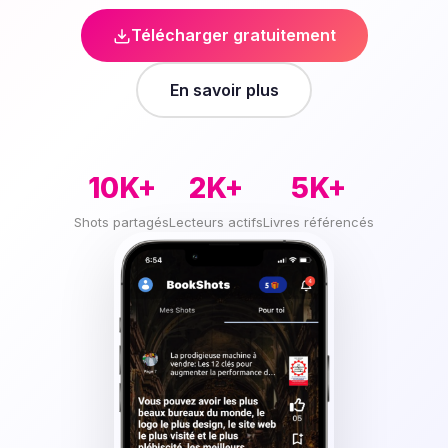
Télécharger gratuitement
En savoir plus
10K+
2K+
5K+
Shots partagés
Lecteurs actifs
Livres référencés